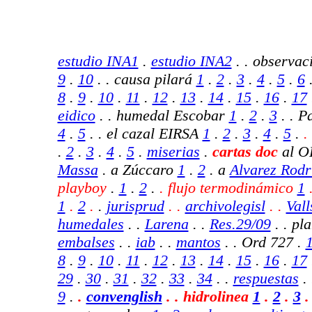
estudio INA1
.
estudio INA2
.
. observac
9
.
10
. . causa pilará
1
.
2
.
3
.
4
.
5
.
6
8
.
9
.
10
.
11
.
12
.
13
.
14
.
15
.
16
.
17
eidico
. . humedal Escobar
1
.
2
.
3
. . P
4
.
5
. . el cazal EIRSA
1
.
2
.
3
.
4
.
5
.
.
.
2
.
3
.
4
.
5
.
miserias
.
cartas doc
al 
Massa
. a Zúccaro
1
.
2
. a
Alvarez Rodr
playboy
.
1
.
2
.
. flujo termodinámico
1
1
.
2
.
.
jurisprud
. .
archivolegisl
.
.
Vall
humedales
. .
Larena
. .
Res.29/09
.
.
pla
embalses
.
.
iab
.
.
mantos
.
. Ord 727 .
8
.
9
.
10
.
11
.
12
.
13
.
14
.
15
.
16
.
17
29
.
30
.
31
.
32
.
33
.
34
. .
respuestas
.
9
.
.
convenglish
.
. hidrolinea
1
.
2
.
3
.