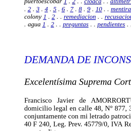
puertoescobar
1
.
2
. .
cloaca
. .
altimetr
.
2
.
3
.
4
.
5
.
6
.
7
.
8
.
9
.
10
.
.
mentira
colony
1
.
2
.
.
remediacion
.
.
recusacio
. agua
1
.
2
.
.
preguntas
.
.
pendientes
.
DEMANDA DE INCONS
Excelentísima Suprema Corte
Francisco Javier de AMORRORTU,
domicilio legal en calle 48, N° 877, 
conjuntamente con mi letrado patr
40 F 240, Leg. Prev. 45779/0, IVA Re