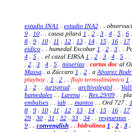
estudio INA1
.
estudio INA2
.
. observac
9
.
10
. . causa pilará
1
.
2
.
3
.
4
.
5
.
6
8
.
9
.
10
.
11
.
12
.
13
.
14
.
15
.
16
.
17
eidico
. . humedal Escobar
1
.
2
.
3
. . P
4
.
5
. . el cazal EIRSA
1
.
2
.
3
.
4
.
5
.
.
.
2
.
3
.
4
.
5
.
miserias
.
cartas doc
al 
Massa
. a Zúccaro
1
.
2
. a
Alvarez Rodr
playboy
.
1
.
2
.
. flujo termodinámico
1
1
.
2
.
.
jurisprud
. .
archivolegisl
.
.
Vall
humedales
. .
Larena
. .
Res.29/09
.
.
pla
embalses
.
.
iab
.
.
mantos
.
. Ord 727 .
8
.
9
.
10
.
11
.
12
.
13
.
14
.
15
.
16
.
17
29
.
30
.
31
.
32
.
33
.
34
.
.
respuestas
.
9
.
.
convenglish
.
. hidrolinea
1
.
2
.
3
.