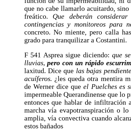
función de su impermeabilidad, ni de
que no cabe llamarlo acuitardo, sin
freático.
Que deberán considerar 
contingencias y monitoreos para n
concreto. No miente, pero calla ha
grado para tranquilizar a Costantini.
F 541 Asprea sigue diciendo:
que se
lluvias,
pero con un rápido escurrim
laxitud. Dice que
las bajas pendiente
acuíferos.
¿les queda otra mentira 
de Werner dice que
el Puelches es s
impermeable Querandinense que lo p
entonces que hablar de infiltració
marcha vía evapotranspiración o lo
amplia, vía convectiva cuando alcanz
estos bañados