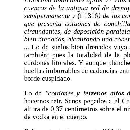
Holoceno abarcando aprox 77 Has e
cuencas de la antigua red de drena
semipermanente y
(f 1316
) de los co
que presenta cordones de conchilla
circundantes, de deposición paralel
bien drenados, alcanzando una cober
...
Lo de suelos bien drenados vaya 
también; pues la totalidad de la p
cordones litorales. Y aunque planche
huellas imborrables de cadencias en
borde cuspidado.
Lo de
"cordones y
terrenos altos d
hacernos reir. Senos pegados a el C
altura de 0,37 centímetros sobre el ni
de vodka en el cuerpo.