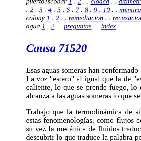
puertoescobar
1
.
2
. .
cloaca
. .
altimetr
.
2
.
3
.
4
.
5
.
6
.
7
.
8
.
9
.
10
.
.
mentira
colony
1
.
2
.
.
remediacion
.
.
recusacio
agua
1
.
2
.
.
preguntas
.
.
index
.
Causa 71520
Esas aguas someras han conformado en
La voz "estero" al igual que la de "
caliente, lo que se prende fuego, lo
alcanza a las aguas someras lo que se
Trabajo que la termodinámica de si
estas fenomenologías, como flujos co
su vez la mecánica de fluidos traduc
descubrir lo que traduce la palabra p