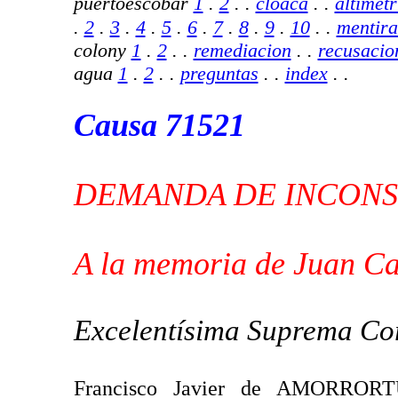
puertoescobar
1
.
2
. .
cloaca
. .
altimetr
.
2
.
3
.
4
.
5
.
6
.
7
.
8
.
9
.
10
.
.
mentira
colony
1
.
2
.
.
remediacion
.
.
recusacio
agua
1
.
2
.
.
preguntas
.
.
index
. .
Causa 71521
DEMANDA DE INCONS
A la memoria de Juan Ca
Excelentísima Suprema Cort
Francisco Javier de AMORRORTU,