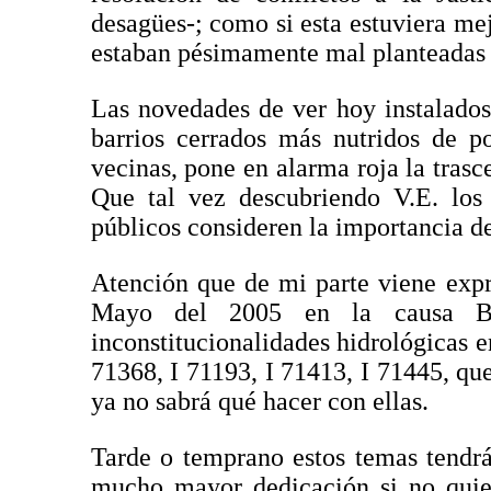
desagües-; como si esta estuviera me
estaban pésimamente mal planteadas d
Las novedades de ver hoy instalado
barrios cerrados más nutridos de p
vecinas, pone en alarma roja la trasc
Que tal vez descubriendo V.E. los 
públicos consideren la importancia de
Atención que de mi parte viene expr
Mayo del 2005 en la causa B 
inconstitucionalidades hidrológicas e
71368, I 71193, I 71413, I 71445, qu
ya no sabrá qué hacer con ellas.
Tarde o temprano estos temas tendrá
mucho mayor dedicación si no quier