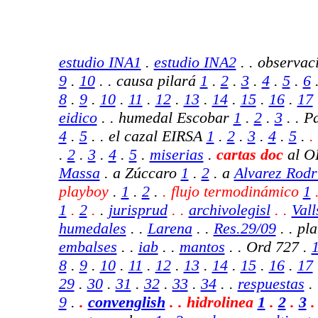
estudio INA1
.
estudio INA2
.
. observac
9
.
10
. . causa pilará
1
.
2
.
3
.
4
.
5
.
6
8
.
9
.
10
.
11
.
12
.
13
.
14
.
15
.
16
.
17
eidico
. . humedal Escobar
1
.
2
.
3
. . P
4
.
5
. . el cazal EIRSA
1
.
2
.
3
.
4
.
5
.
.
.
2
.
3
.
4
.
5
.
miserias
.
cartas doc
al 
Massa
. a Zúccaro
1
.
2
. a
Alvarez Rodr
playboy
.
1
.
2
.
. flujo termodinámico
1
1
.
2
.
.
jurisprud
. .
archivolegisl
.
.
Vall
humedales
. .
Larena
. .
Res.29/09
.
.
pla
embalses
.
.
iab
.
.
mantos
.
. Ord 727 .
8
.
9
.
10
.
11
.
12
.
13
.
14
.
15
.
16
.
17
29
.
30
.
31
.
32
.
33
.
34
.
.
respuestas
.
9
.
.
convenglish
.
. hidrolinea
1
.
2
.
3
.