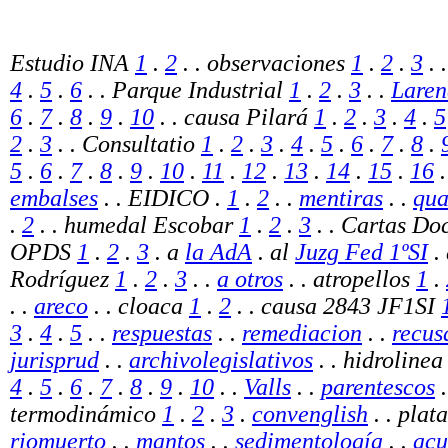
Estudio INA
1
.
2
.
. observaciones
1
.
2
.
3
.
4
.
5
.
6
.
. Parque Industrial
1
.
2
.
3
.
.
Laren
6
.
7
.
8
.
9
.
10
. . causa Pilará
1
.
2
.
3
.
4
.
5
2
.
3
.
. Consultatio
1
.
2
.
3
.
4
.
5
.
6
.
7
.
8
.
5
.
6
.
7
.
8
.
9
.
10
.
11
.
12
.
13
.
14
.
15
.
16
embalses
.
.
EIDICO .
1
.
2
.
.
mentiras
.
.
qu
.
2
. .
humedal Escobar
1
.
2
.
3
.
. Cartas Doc
OPDS
1
.
2
.
3
. a
la AdA
. al
Juzg Fed 1ºSI
.
Rodríguez
1
.
2
.
3
.
.
a otros
. . atropellos
1
.
.
.
areco
.
. cloaca
1
.
2
. . causa 2843 JF1SI
3
.
4
.
5
.
.
respuestas
. .
remediacion
. .
recus
jurisprud
. .
archivolegislativos
.
. hidroline
4
.
5
.
6
.
7
.
8
.
9
.
10
.
.
Valls
.
.
parentescos
.
termodinámico
1
.
2
.
3
.
convenglish
. . pla
riomuerto
. .
mantos
.
.
sedimentología
.
.
acu