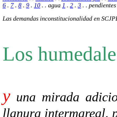
6
.
7
.
8
.
9
.
10
. . agua
1
.
2
.
3
. . pendiente
Las demandas inconstitucionalidad en SCJPB
Los humedale
y
una mirada adicion
llanura intermareal, p